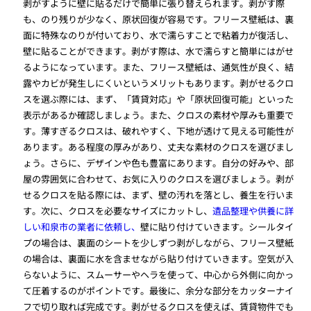
剥がすように壁に貼るだけで簡単に張り替えられます。剥がす際
も、のり残りが少なく、原状回復が容易です。フリース壁紙は、裏
面に特殊なのりが付いており、水で濡らすことで粘着力が復活し、
壁に貼ることができます。剥がす際は、水で濡らすと簡単にはがせ
るようになっています。また、フリース壁紙は、通気性が良く、結
露やカビが発生しにくいというメリットもあります。剥がせるクロ
スを選ぶ際には、まず、「賃貸対応」や「原状回復可能」といった
表示があるか確認しましょう。また、クロスの素材や厚みも重要で
す。薄すぎるクロスは、破れやすく、下地が透けて見える可能性が
あります。ある程度の厚みがあり、丈夫な素材のクロスを選びまし
ょう。さらに、デザインや色も豊富にあります。自分の好みや、部
屋の雰囲気に合わせて、お気に入りのクロスを選びましょう。剥が
せるクロスを貼る際には、まず、壁の汚れを落とし、養生を行いま
す。次に、クロスを必要なサイズにカットし、
遺品整理や供養に詳
しい和泉市の業者に依頼し、
壁に貼り付けていきます。シールタイ
プの場合は、裏面のシートを少しずつ剥がしながら、フリース壁紙
の場合は、裏面に水を含ませながら貼り付けていきます。空気が入
らないように、スムーサーやヘラを使って、中心から外側に向かっ
て圧着するのがポイントです。最後に、余分な部分をカッターナイ
フで切り取れば完成です。剥がせるクロスを使えば、賃貸物件でも