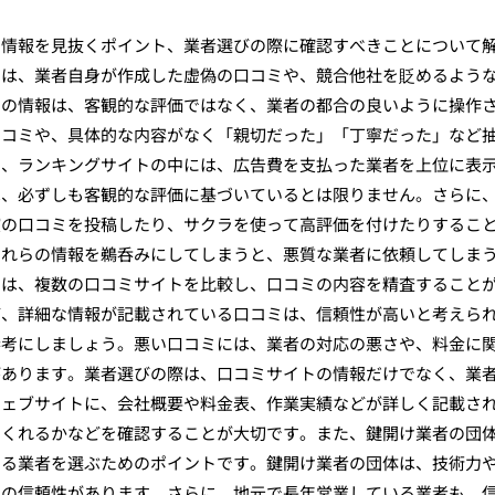
る情報を見抜くポイント、業者選びの際に確認すべきことについて
には、業者自身が作成した虚偽の口コミや、競合他社を貶めるよう
らの情報は、客観的な評価ではなく、業者の都合の良いように操作
口コミや、具体的な内容がなく「親切だった」「丁寧だった」など
た、ランキングサイトの中には、広告費を支払った業者を上位に表
は、必ずしも客観的な評価に基づいているとは限りません。さらに
演の口コミを投稿したり、サクラを使って高評価を付けたりするこ
これらの情報を鵜呑みにしてしまうと、悪質な業者に依頼してしま
には、複数の口コミサイトを比較し、口コミの内容を精査すること
ど、詳細な情報が記載されている口コミは、信頼性が高いと考えら
参考にしましょう。悪い口コミには、業者の対応の悪さや、料金に
があります。業者選びの際は、口コミサイトの情報だけでなく、業
ウェブサイトに、会社概要や料金表、作業実績などが詳しく記載さ
てくれるかなどを確認することが大切です。また、鍵開け業者の団
きる業者を選ぶためのポイントです。鍵開け業者の団体は、技術力
定の信頼性があります。さらに、地元で長年営業している業者も、