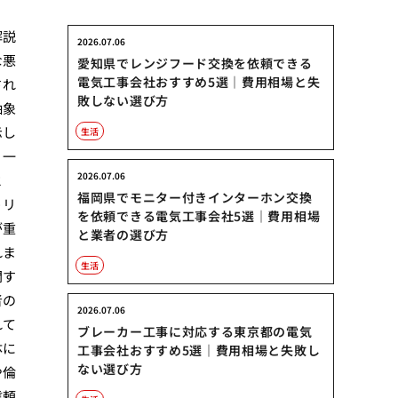
解説
2026.07.06
な悪
愛知県でレンジフード交換を依頼できる
電気工事会社おすすめ5選｜費用相場と失
され
敗しない選び方
抽象
示し
生活
、一
2026.07.06
と
福岡県でモニター付きインターホン交換
うリ
を依頼できる電気工事会社5選｜費用相場
が重
と業者の選び方
れま
生活
関す
者の
2026.07.06
れて
ブレーカー工事に対応する東京都の電気
体に
工事会社おすすめ5選｜費用相場と失敗し
ない選び方
や倫
信頼