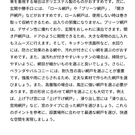
果を重視する場合はポリエステル製のものがおすすめです。次に、
玄関や勝手口 には、「ロール網戸」や「プリーツ網戸」、「開き
戸網戸」などがおすすめです。ロール網戸は、使用しない時は巻き
取って収納できるため、出入りの邪魔になりません。プリーツ網戸
は、デザイン性に優れており、玄関をおしゃれに演出できます。開
き戸網戸は、ドアのように開閉できるため、大きな荷物の出し入れ
もスムーズに行えます。そして、キッチンや洗面所など、水回り
には、防カビ効果のある網や、汚れが付きにくい網を選ぶのがおす
すめです。また、油汚れが付きやすいキッチンの場合は、掃除がし
やすいように、網目が細かいものを選ぶと良いでしょう。さらに、
ベランダやバルコニー には、耐久性の高い網戸を選ぶことが重要
です。強風や雨にさらされるため、丈夫な素材で作られた網戸を選
びましょう。また、高層階の場合は、風圧に強い網戸を選ぶ必要が
あります。窓の形状 に合わせて網戸を選ぶことも大切です。例え
ば、上げ下げ窓には「上げ下げ網戸」、滑り出し窓には「滑り出し
窓用網戸」など、窓のタイプに合った網戸を選びましょう。これら
のポイントを参考に、設置場所に合わせて最適な網戸を選び、快適
な空間を実現しましょう。