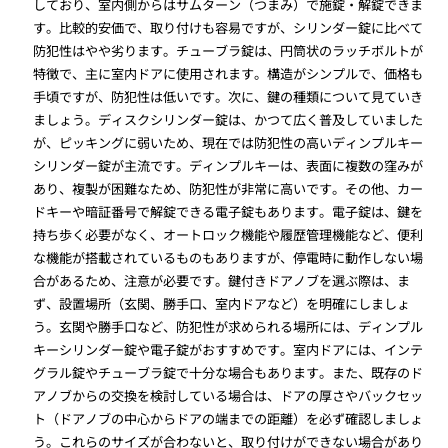
しており、室内側からはサムターン（つまみ）で施錠・解錠できま
す。比較的安価で、取り付けも容易ですが、シリンダー錠に比べて
防犯性はやや劣ります。チューブラ錠は、円筒状のラッチボルトが
特徴で、主に室内ドアに使用されます。構造がシンプルで、価格も
手頃ですが、防犯性は低いです。次に、鍵の種類について見ていき
ましょう。ディスクシリンダー錠は、かつて広く普及していました
が、ピッキングに弱いため、現在では防犯性の高いディンプルキー
シリンダー錠が主流です。ディンプルキーは、表面に複数の窪みが
あり、複製が困難なため、防犯性が非常に高いです。その他、カー
ドキーや暗証番号で解錠できる電子錠もあります。電子錠は、鍵を
持ち歩く必要がなく、オートロック機能や履歴管理機能など、便利
な機能が搭載されているものもありますが、停電時に動作しない場
合があるため、注意が必要です。鍵付きドアノブを選ぶ際は、ま
ず、設置場所（玄関、勝手口、室内ドアなど）を明確にしましょ
う。玄関や勝手口など、防犯性が求められる場所には、ディンプル
キーシリンダー錠や電子錠がおすすめです。室内ドアには、インテ
グラル錠やチューブラ錠で十分な場合もあります。また、既存のド
アノブからの交換を検討している場合は、ドアの厚さやバックセッ
ト（ドアノブの中心からドアの端までの距離）を必ず確認しましょ
う。これらのサイズが合わないと、取り付けができない場合があり