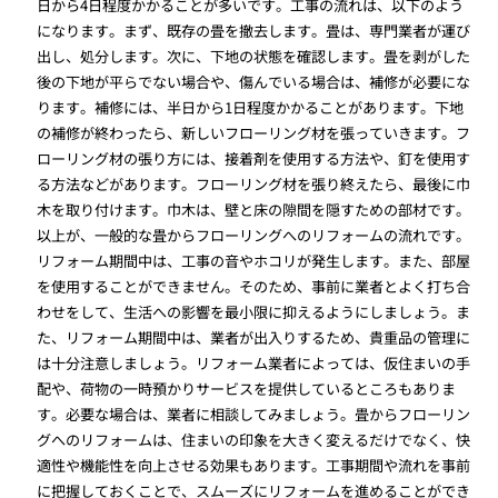
日から4日程度かかることが多いです。工事の流れは、以下のよう
になります。まず、既存の畳を撤去します。畳は、専門業者が運び
出し、処分します。次に、下地の状態を確認します。畳を剥がした
後の下地が平らでない場合や、傷んでいる場合は、補修が必要にな
ります。補修には、半日から1日程度かかることがあります。下地
の補修が終わったら、新しいフローリング材を張っていきます。フ
ローリング材の張り方には、接着剤を使用する方法や、釘を使用す
る方法などがあります。フローリング材を張り終えたら、最後に巾
木を取り付けます。巾木は、壁と床の隙間を隠すための部材です。
以上が、一般的な畳からフローリングへのリフォームの流れです。
リフォーム期間中は、工事の音やホコリが発生します。また、部屋
を使用することができません。そのため、事前に業者とよく打ち合
わせをして、生活への影響を最小限に抑えるようにしましょう。ま
た、リフォーム期間中は、業者が出入りするため、貴重品の管理に
は十分注意しましょう。リフォーム業者によっては、仮住まいの手
配や、荷物の一時預かりサービスを提供しているところもありま
す。必要な場合は、業者に相談してみましょう。畳からフローリン
グへのリフォームは、住まいの印象を大きく変えるだけでなく、快
適性や機能性を向上させる効果もあります。工事期間や流れを事前
に把握しておくことで、スムーズにリフォームを進めることができ