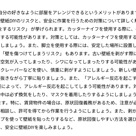
、自分の好きなように部屋をアレンジできるというメリットがありま
壁紙DIYのリスクと、安全に作業を行うための対策について詳しく
我をするリスク」 が挙げられます。カッターナイフを使用する際に、
りする可能性があります。対策としては、カッターナイフを使用す
にしましょう。また、脚立を使用する際には、安定した場所に設置
「壁を傷つけてしまうリスク」 もあります。古い壁紙を剥がす際
、空気が入ってしまったり、シワになってしまったりする可能性が
スクレーパーなどを使い、慎重に剥がすようにしましょう。新しい
を抜きながら丁寧に貼りましょう。また、「アレルギー反応を起こ
質によって、アレルギー反応を起こしてしまう可能性があります。
業中は必ず換気をしたり、マスクを着用したりするようにしましょ
ます。特に、賃貸物件の場合は、原状回復義務があるため、注意が
に相談し、許可を得てから作業を行うようにしましょう。また、剥
ープを使って壁紙を貼ったりするなど、原状回復しやすい方法を選
、安全に壁紙DIYを楽しみましょう。