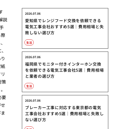
す
2026.07.06
解説
愛知県でレンジフード交換を依頼できる
電気工事会社おすすめ5選｜費用相場と失
手
敗しない選び方
る際
し、
生活
に、
2026.07.06
あり
福岡県でモニター付きインターホン交換
壁紙
を依頼できる電気工事会社5選｜費用相場
すリ
と業者の選び方
対策
生活
う。
必要
2026.07.06
がせ
ブレーカー工事に対応する東京都の電気
びま
工事会社おすすめ5選｜費用相場と失敗し
ない選び方