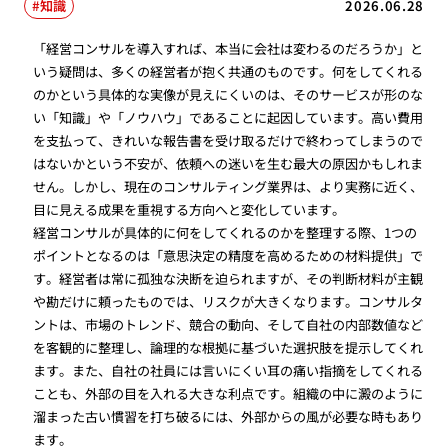
知識
2026.06.28
「経営コンサルを導入すれば、本当に会社は変わるのだろうか」と
いう疑問は、多くの経営者が抱く共通のものです。何をしてくれる
のかという具体的な実像が見えにくいのは、そのサービスが形のな
い「知識」や「ノウハウ」であることに起因しています。高い費用
を支払って、きれいな報告書を受け取るだけで終わってしまうので
はないかという不安が、依頼への迷いを生む最大の原因かもしれま
せん。しかし、現在のコンサルティング業界は、より実務に近く、
目に見える成果を重視する方向へと変化しています。
経営コンサルが具体的に何をしてくれるのかを整理する際、1つの
ポイントとなるのは「意思決定の精度を高めるための材料提供」で
す。経営者は常に孤独な決断を迫られますが、その判断材料が主観
や勘だけに頼ったものでは、リスクが大きくなります。コンサルタ
ントは、市場のトレンド、競合の動向、そして自社の内部数値など
を客観的に整理し、論理的な根拠に基づいた選択肢を提示してくれ
ます。また、自社の社員には言いにくい耳の痛い指摘をしてくれる
ことも、外部の目を入れる大きな利点です。組織の中に澱のように
溜まった古い慣習を打ち破るには、外部からの風が必要な時もあり
ます。