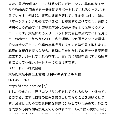
また、最近の傾向として、戦略を語るだけでなく、具体的なITツー
ルやWebの活用までを一気通貫でサポートしてくれるケースが増
えています。例えば、集客に課題を感じている企業に対し、単に
「マーケティングを強化すべきだ」と提言するだけでなく、実際に
効果の出るWebサイトの構築やSNSの運用体制までを整えるアプ
ローチです。大阪にあるスリードット株式会社の公式サイトを見る
と、Webサイト制作からSEO、広告運用、SNS運用といった具体
的な施策を通じて、企業の事業成長を支える姿勢が見て取れます。
戦略的な視点を持ちながら、同時に手を動かして成果を作る実務領
域までをカバーしてくれる存在は、実行力に課題を感じている経営
者にとって心強いパートナーになるはずです。
スリードット株式会社
大阪府大阪市西区土佐堀1丁目6-20 新栄ビル 10階
06-6450-8369
https://three-dots.co.jp/
もし、今まさに「経営コンサルは何をしてくれるのか」と迷ってい
るのなら、まずは自社の悩みを書き出してみることをお勧めしま
す。漠然とした不安を具体的な課題に分解していく過程で、外部の
専門家が必要な領域が見えてくるはずです。1人で悩み続ける時間