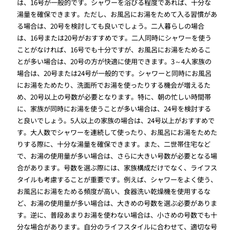
は、16号が一般的です。シャワーを浴びる程度であれば、十分な
湯量を確保できます。ただし、お風呂にお湯をためて入る習慣があ
る場合は、20号を検討しても良いでしょう。二人暮らしの場合
は、16号または20号がおすすめです。二人同時にシャワーを使う
ことがなければ、16号でも十分ですが、お風呂にお湯をためるこ
とが多い場合は、20号の方が快適に使用できます。3～4人家族の
場合は、20号または24号が一般的です。シャワーと同時にお風呂
にお湯をためたり、洗面所でお湯を使ったりする機会が増えるた
め、20号以上の号数が必要となります。特に、朝の忙しい時間帯
に、家族が同時にお湯を使うことが多い場合は、24号を検討する
と良いでしょう。5人以上の家族の場合は、24号以上がおすすめで
す。大人数でシャワーを連続して使ったり、お風呂にお湯をためた
りする際に、十分な湯量を確保できます。また、二世帯住宅など
で、お湯の使用量が多い場合は、さらに大きい号数が必要となる場
合があります。号数を選ぶ際には、家族構成だけでなく、ライフス
タイルも考慮することが重要です。例えば、シャワーをよく使う、
お風呂にお湯をためる頻度が高い、食器洗い乾燥機を使用するな
ど、お湯の使用量が多い場合は、大きめの号数を選ぶ必要がありま
す。逆に、普段あまりお湯を使わない場合は、小さめの号数でも十
分な場合があります。自分のライフスタイルに合わせて、適切な号