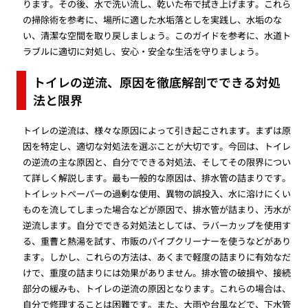
ります。その後、水で洗い流し、乾いた布で拭き上げます。これら
の掃除術を参考に、場所に適した水垢落としを実践し、水垢のな
い、清潔な空間を取り戻しましょう。このガイドを参考に、水道ト
ラブルに適切に対処し、安心・安全な生活を守りましょう。
トイレの逆流、原因を徹底解剖でできる対処
法と限界
トイレの逆流は、様々な原因によって引き起こされます。まずは原
因を特定し、適切な対処法を選ぶことが大切です。今回は、トイレ
の逆流の主な原因と、自分でできる対処法、そしてその限界につい
て詳しく解説します。最も一般的な原因は、排水管の詰まりです。
トイレットペーパーの過剰な使用、異物の誤投入、水に溶けにくい
ものを流してしまった場合などが原因で、排水管が詰まり、汚水が
逆流します。自分でできる対処法としては、ラバーカップを使用す
る、重曹と熱湯を試す、市販のパイプクリーナーを使うなどがあり
ます。しかし、これらの方法は、あくまで軽度の詰まりに有効なだ
けで、重度の詰まりには効果がありません。排水管の破損や、接続
部分の緩みも、トイレの逆流の原因となります。これらの場合は、
自分で修理することは困難です。また、大雨や台風などで、下水管