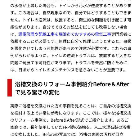
の水位が上昇した場合も、トイレから汚水が逆流することがありま
す。この場合は、自然現象なので、自分ではどうすることもできま
せん。トイレの逆流は、放置すると、衛生的な問題を引き起こす可
能性があります。自分でできる対処法を試しても改善しない場合
は、
漏電修理や配線工事を瑞浪市でおすすめの電気工事
専門業者に
依頼することが必要です。無理に自分で修理しようとすると、事態
を悪化させてしまう可能性があるので注意が必要です。これらの事
例からわかるように、トイレの逆流トラブルは、放置すると大きな
問題に発展する可能性があります。トラブルを未然に防ぐために
は、日頃からトイレのメンテナンスを怠らないことが重要です。
浴槽交換のリフォーム事例紹介Before＆After
で見る驚きの変化
実際に浴槽を交換された方の事例を見ることは、ご自身の浴槽交換
を検討する上で非常に参考になります。ここでは、様々な浴槽交換
のリフォーム事例を、Before＆After形式でご紹介します。あるご
家庭では、長年使用していたFRP製の浴槽を、人工大理石製の浴槽
に交換しました。Beforeの写真では、浴槽の表面の汚れが目立