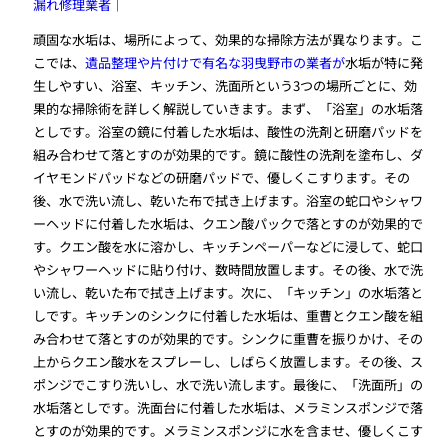
漏れ修理業者
｜
頑固な水垢は、場所によって、効果的な掃除方法が異なります。こ
こでは、
遺品整理や片付けで有名な羽曳野市の業者が
水垢が特に発
生しやすい、浴室、キッチン、洗面所という3つの場所ごとに、効
果的な掃除術を詳しく解説していきます。まず、「浴室」の水垢落
としです。浴室の鏡に付着した水垢は、酸性の洗剤と研磨パッドを
組み合わせて落とすのが効果的です。鏡に酸性の洗剤を塗布し、ダ
イヤモンドパッドなどの研磨パッドで、優しくこすります。その
後、水で洗い流し、乾いた布で拭き上げます。浴室の蛇口やシャワ
ーヘッドに付着した水垢は、クエン酸パックで落とすのが効果的で
す。クエン酸を水に溶かし、キッチンペーパーなどに浸して、蛇口
やシャワーヘッドに貼り付け、数時間放置します。その後、水で洗
い流し、乾いた布で拭き上げます。次に、「キッチン」の水垢落と
しです。キッチンのシンクに付着した水垢は、重曹とクエン酸を組
み合わせて落とすのが効果的です。シンクに重曹を振りかけ、その
上からクエン酸水をスプレーし、しばらく放置します。その後、ス
ポンジでこすり洗いし、水で洗い流します。最後に、「洗面所」の
水垢落としです。洗面台に付着した水垢は、メラミンスポンジで落
とすのが効果的です。メラミンスポンジに水を含ませ、優しくこす