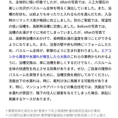
ち、全体的に暗い印象でしたが、Afterの写真では、人工大理石の
美しい光沢がバスルーム全体を明るく演出していました。また、浴
槽の形状も、以前よりもゆったりと入れるものを選んだため、入浴
時のリラックス度が格段に向上しました。別のご家庭では、保温性
の低い浴槽を、高断熱浴槽に交換しました。Beforeの写真では、
浴槽のお湯がすぐに冷めてしまっていましたが、Afterの写真で
は、高断熱浴槽のおかげで、長時間お湯の温度を保つことができる
ようになりました。また、浴室の壁や床も同時にリフォームしたた
め、バスルーム全体が、新築のように生まれ変わりました。
エアコ
ンから異音や水漏れが発生したら大阪の
これらの事例からわかるよ
うに、浴槽交換は、単に浴槽を新しくするだけでなく、バスルーム
全体の快適性を向上させる効果があります。ぜひ、ご自身の理想の
バスルームを実現するために、浴槽交換を検討してみてください。
洗面台下の水漏れは、時に、裁判沙汰に発展する可能性がありま
す。特に、マンションやアパートなどの集合住宅では、洗面台下の
水漏れが原因で、階下の住人に損害を与えてしまった場合、訴訟に
発展するケースがあります。
業務効率化成功大全
患者ケア向上実践例
盤石経営生成AI仕事術
100億円企業の経営術
業界騒然最強拡大戦略
診断支援システム導入