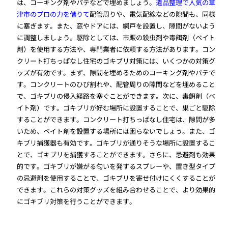
は、コーキング剤やパテなどで埋めましょう。
遺品整理で人気の草
津市のプロの力を借りて
配管周りや、電気配線などの隙間も、同様
に塞ぎます。また、窓やドアには、網戸を設置し、隙間がないよう
に調整しましょう。駆除としては、市販の殺虫剤や毒餌剤（ベイト
剤）を使用する方法や、専門業者に依頼する方法があります。コン
クリート打ちっぱなし住宅のゴキブリ対策には、いくつかの対策グ
ッズが有効です。まず、隙間を埋めるためのコーキング剤やパテで
す。コンクリートのひび割れや、配管周りの隙間などを埋めること
で、ゴキブリの侵入経路を塞ぐことができます。次に、毒餌剤（ベ
イト剤）です。ゴキブリが好む場所に設置することで、巣ごと駆除
することができます。コンクリート打ちっぱなし住宅は、隙間が多
いため、ベイト剤を設置する場所には困らないでしょう。また、ゴ
キブリ捕獲器も有効です。ゴキブリが通りそうな場所に設置するこ
とで、ゴキブリを捕獲することができます。さらに、忌避剤も効果
的です。ゴキブリが嫌がる匂いを発するスプレーや、置き型タイプ
の忌避剤を使用することで、ゴキブリを寄せ付けにくくすることが
できます。これらの対策グッズを組み合わせることで、より効果的
にゴキブリ対策を行うことができます。