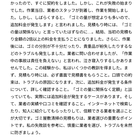
かったので、すぐに契約をしました。しかし、これが失敗の始まり
でした。作業当日、業者のスタッフが到着し、作業を開始しまし
た。しかし、しばらくすると、「ゴミの量が想定よりも多いので、
追加料金が発生します」と言われました。見積もり時には、「ゴミ
の量は関係ない」と言っていたはずなのに…。結局、当初の見積も
り金額の2倍以上の料金を支払うことになりました。さらに、作業
後には、ゴミの分別が不十分だったり、貴重品が紛失したりするな
どのトラブルも発生しました。業者に問い合わせましたが、「作業
中の事故は責任を負えない」と言われ、泣き寝入りするしかありま
せんでした。この経験から、私はいくつかの教訓を得ました。ま
ず、見積もり時には、必ず書面で見積書をもらうこと。口頭での約
束は、トラブルの原因になります。次に、追加料金が発生する条件
について、詳しく確認すること。「ゴミの量に関係なく定額」と謳
っていても、実際には追加料金が発生するケースがあります。そし
て、業者の実績や口コミを確認すること。インターネットで検索し
たり、知人に紹介してもらったりして、信頼できる業者を選ぶこと
が大切です。ゴミ屋敷清掃の見積もりは、業者選びの重要なポイン
トです。私の失敗談を参考に、慎重に業者を選び、トラブルを未然
に防ぎましょう。