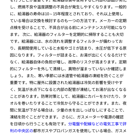
し、燃焼不良や温度調整の不具合が発生しやすくなります。一般的
に、給湯器の寿命は10～15年程度とされており、それ以上使用し
ている場合は交換を検討するのも一つの方法です。メーカーの定期
点検を受けることで、不具合が出る前にメンテナンスが可能になり
ます。 次に、給湯器のフィルターを定期的に掃除することも大切
です。給湯器には、水の流れを調整するフィルターが備わってお
り、長期間使用していると水垢やゴミが詰まり、水圧が低下する原
因になります。フィルターが詰まると、お湯が出にくくなるだけで
なく、給湯器自体の負担が増し、故障のリスクが高まります。定期
的にフィルターを外して清掃し、異物が溜まっていないか確認しま
しょう。 また、寒い季節には水道管や給湯器の凍結を防ぐことが
重要です。特に屋外に設置された給湯器は冷気の影響を受けやす
く、気温が氷点下になると内部の配管が凍結してお湯が出なくなる
ことがあります。防寒対策として、給湯器にカバーをかけたり、タ
オルを巻いたりすることで冷気から守ることができます。また、夜
間に気温が下がる場合は、少量の水を出しっぱなしにすることで、
凍結を防ぐことができます。 さらに、ガスメーターや電源の確認
を日頃から行うことも有効です。
分電盤や配線などの電気工事で評
判の中央区の
都市ガスやプロパンガスを使用している場合、ガスメ