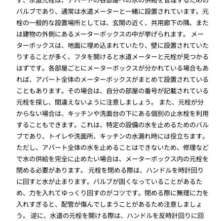
バルブであり、通常は水道メーターと一緒に設置されています。元
栓の一般的な設置場所としては、玄関の近く、共用廊下の隅、また
は建物の外側にあるメーターボックスの中が挙げられます。 メー
ターボックスは、地面に埋め込まれていたり、壁に設置されていた
りすることが多く、フタを開けると水道メーターと元栓が見つかる
はずです。各部屋ごとにメーターボックスが分かれている場合もあ
れば、アパート全体のメーターボックスがまとめて設置されている
こともあります。その場合は、自分の部屋の番号が記載されている
元栓を探し、間違えないように注意しましょう。 また、元栓が分
からない場合は、キッチンや洗面台の下にある個別の止水栓を利用
することもできます。これは、特定の設備の水を止めるためのバル
ブであり、トイレや洗面所、キッチンの水漏れ時には役立ちます。
ただし、アパート全体の水を止めることはできないため、修理など
で水の供給を完全に止めたい場合は、メーターボックス内の元栓を
閉める必要があります。 元栓を閉める際は、ハンドルを時計回り
に回すと水が止まります。バルブが固くなっていることがあるた
め、力を入れてゆっくり回すのがコツです。閉める際に無理に力を
入れすぎると、配管が傷んでしまうことがあるため注意しましょ
う。 逆に、水道の元栓を開ける際は、ハンドルを反時計回りに回