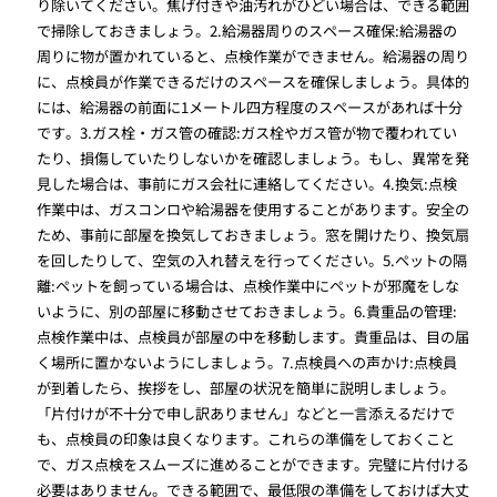
り除いてください。焦げ付きや油汚れがひどい場合は、できる範囲
で掃除しておきましょう。2.給湯器周りのスペース確保:給湯器の
周りに物が置かれていると、点検作業ができません。給湯器の周り
に、点検員が作業できるだけのスペースを確保しましょう。具体的
には、給湯器の前面に1メートル四方程度のスペースがあれば十分
です。3.ガス栓・ガス管の確認:ガス栓やガス管が物で覆われてい
たり、損傷していたりしないかを確認しましょう。もし、異常を発
見した場合は、事前にガス会社に連絡してください。4.換気:点検
作業中は、ガスコンロや給湯器を使用することがあります。安全の
ため、事前に部屋を換気しておきましょう。窓を開けたり、換気扇
を回したりして、空気の入れ替えを行ってください。5.ペットの隔
離:ペットを飼っている場合は、点検作業中にペットが邪魔をしな
いように、別の部屋に移動させておきましょう。6.貴重品の管理:
点検作業中は、点検員が部屋の中を移動します。貴重品は、目の届
く場所に置かないようにしましょう。7.点検員への声かけ:点検員
が到着したら、挨拶をし、部屋の状況を簡単に説明しましょう。
「片付けが不十分で申し訳ありません」などと一言添えるだけで
も、点検員の印象は良くなります。これらの準備をしておくこと
で、ガス点検をスムーズに進めることができます。完璧に片付ける
必要はありません。できる範囲で、最低限の準備をしておけば大丈