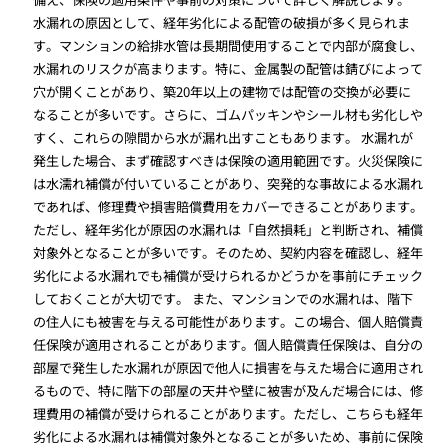
水漏れの原因として、経年劣化による配管の破損が多く見られま
す。マンションの給排水管は長期間使用することで内部が腐食し、
水漏れのリスクが高まります。特に、金属製の配管は錆びによって
穴が開くことがあり、築20年以上の建物では配管の交換が必要に
なることが多いです。さらに、ゴムパッキンやシール材も劣化しや
すく、これらの隙間から水が漏れ出すこともあります。 水漏れが
発生した場合、まず確認すべきは保険の適用範囲です。火災保険に
は水濡れ補償が付いていることがあり、突発的な事故による水漏れ
であれば、修理費や損害賠償費用をカバーできることがあります。
ただし、経年劣化が原因の水漏れは「自然損耗」と判断され、補償
対象外となることが多いです。そのため、契約内容を確認し、経年
劣化による水漏れでも補償が受けられるかどうかを事前にチェック
しておくことが大切です。 また、マンションでの水漏れは、階下
の住人にも被害を与える可能性があります。この場合、個人賠償責
任保険が適用されることがあります。個人賠償責任保険は、自分の
部屋で発生した水漏れが原因で他人に損害を与えた場合に適用され
るもので、特に階下の部屋の天井や壁に被害が及んだ場合には、修
理費用の補償が受けられることがあります。ただし、こちらも経年
劣化による水漏れは補償対象外となることが多いため、事前に保険