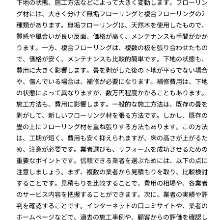
下地の状態、施工方法などによって大きく変動します。フローリン
グ材には、大きく分けて無垢フローリングと複合フローリングの2
種類があります。無垢フローリングは、天然木を使用したもので、
質感や風合いが良い反面、価格が高く、メンテナンスも手間がかか
ります。一方、複合フローリングは、複数の板を張り合わせたもの
で、価格が安く、メンテナンスも比較的簡単です。下地の状態も、
費用に大きく影響します。畳を剥がした後の下地が平らでない場合
や、傷んでいる場合は、補修が必要になります。補修費用は、下地
の状態によって異なりますが、数万円程度かかることもあります。
施工方法も、費用に影響します。一般的な施工方法は、既存の畳を
剥がして、新しいフローリング材を張る方法です。しかし、既存の
畳の上にフローリング材を重ね張りする方法もあります。この方法
は、工期が短く、費用も安く抑えられますが、床の高さが上がるた
め、注意が必要です。業者選びも、リフォームを成功させるための
重要なポイントです。信頼できる業者を選ぶためには、以下の点に
注意しましょう。まず、複数の業者から見積もりを取り、比較検討
することです。見積もりを比較することで、費用の相場や、各業者
のサービス内容を把握することができます。次に、業者の実績や評
判を確認することです。インターネットの口コミサイトや、業者の
ホームページなどで、過去の施工事例や、顧客からの評価を確認し