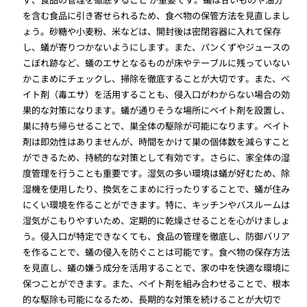
を含む食品に引き寄せられるため、食べ物の保管方法を見直しまし
ょう。砂糖や小麦粉、米などは、開封後は密閉容器に入れて保存
し、蟻が寄りつかないようにします。また、パンくずやジュースの
こぼれ跡など、蟻のエサとなるものが床やテーブルに残っていない
かこまめにチェックし、掃除を徹底することが大切です。また、ベ
イト剤（毒エサ）を活用することも、侵入口がわからない場合の効
果的な対策になります。蟻が通りそうな場所にベイト剤を設置し、
巣に持ち帰らせることで、巣全体の駆除が可能になります。ベイト
剤は即効性はありませんが、時間をかけて巣の個体数を減らすこと
ができるため、持続的な対策として有効です。さらに、家全体の湿
度管理を行うことも重要です。湿気の多い環境は蟻が好むため、除
湿機を使用したり、換気をこまめに行ったりすることで、蟻が住み
にくい環境を作ることができます。特に、キッチンやバスルームは
湿気がこもりやすいため、定期的に乾燥させることを心がけましょ
う。侵入口が特定できなくても、食品の管理を徹底し、防御バリア
を作ることで、蟻の侵入を防ぐことは可能です。食べ物の保存方法
を見直し、蟻の嫌う成分を活用することで、家の中を快適な環境に
保つことができます。また、ベイト剤を組み合わせることで、根本
的な駆除も可能になるため、長期的な対策を続けることが大切で