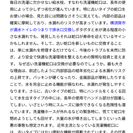
毎日の洗濯に欠かせない給水栓、すなわち洗濯機蛇口は、長年の使
用によって少しずつ劣化が進んでいます。特に古いタイプの蛇口を
お使いの場合、見た目には問題なさそうに見えても、内部の部品は
確実に摩耗しており、水漏れのリスクが高まっています。
横須賀市
が漏水トイレのつまりで排水口交換し
ポタポタと水が滴る程度の小
さな水漏れでも、発見したらそれは蛇口が寿命を迎えているサイン
かもしれません。そして、古い蛇口を新しいものに交換すること
は、単に水漏れを修理するだけでなく、今後のトラブルを未然に防
ぎ、より安全で快適な洗濯環境を整えるための賢明な投資と言えま
す。 なぜ古い洗濯機蛇口は交換が必要なのでしょうか。最も大き
な理由は、前述したように内部部品の経年劣化による水漏れリスク
の上昇です。パッキンが硬くなったり、金属部品が摩耗したりする
ことで、水を完全に止める機能が損なわれ、水漏れが発生しやすく
なります。さらに、古いタイプの蛇口、特にハンドルをくるくる回
して水を出すタイプの中には、長年の使用でハンドル部分が固着し
てしまい、いざという時にスムーズに操作できなくなる危険性も潜
んでいます。洗濯機ホースが外れるなどの緊急時に、慌てて蛇口を
閉めようとしても回せず、大量の水が噴き出してしまうといった最
悪の事態も想定されます。 近年主流となっている洗濯機蛇口に
は、古いタイプにはない便利な機能が搭載されています。その代表