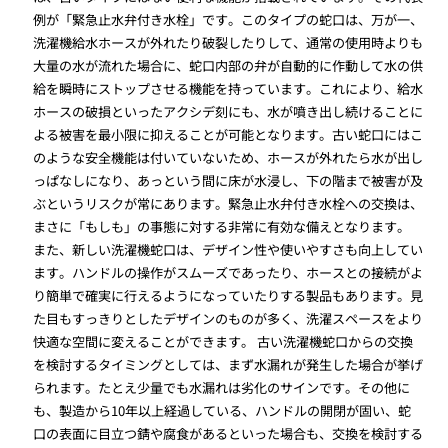
例が「緊急止水弁付き水栓」です。このタイプの蛇口は、万が一、
洗濯機給水ホースが外れたり破裂したりして、通常の使用時よりも
大量の水が流れた場合に、蛇口内部の弁が自動的に作動して水の供
給を瞬時にストップさせる機能を持っています。これにより、給水
ホースの破損といったアクシデ刻にも、水が噴き出し続けることに
よる被害を最小限に抑えることが可能となります。古い蛇口にはこ
のような安全機能は付いていないため、ホースが外れたら水が出し
っぱなしになり、あっという間に床が水浸し、下の階まで被害が及
ぶというリスクが常にあります。緊急止水弁付き水栓への交換は、
まさに「もしも」の事態に対する非常に有効な備えとなります。
また、新しい洗濯機蛇口は、デザイン性や使いやすさも向上してい
ます。ハンドルの操作がスムーズであったり、ホースとの接続がよ
り簡単で確実に行えるようになっていたりする製品もあります。見
た目もすっきりとしたデザインのものが多く、洗濯スペースをより
快適な空間に変えることができます。 古い洗濯機蛇口からの交換
を検討するタイミングとしては、まず水漏れが発生した場合が挙げ
られます。たとえ少量でも水漏れは劣化のサインです。その他に
も、製造から10年以上経過している、ハンドルの開閉が固い、蛇
口の表面に目立つ錆や腐食があるといった場合も、交換を検討する